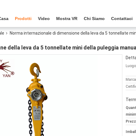
Casa
Prodotti
Video
Mostra VR
Chi Siamo
Contattaci
le
Norma internazionale di dimensione della leva da 5 tonnellate min
e della leva da 5 tonnellate mini della puleggia manu
Detta
Luogo 
Marca
Certif
Termi
Quant
minim
Prezz
Imball