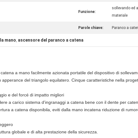
sollevando ed 
Funzione:
materiale
Parole chiave:
Paranco a caten
lla mano
ascensore del paranco a catena
,
 catena a mano facilmente azionata portatile del dispositivo di solleva
n apperance del triangolo equilatero. Cinque caratteristiche nella proget
io e del forcé di impatto migliori
dere a carico sistema d'ingranaggi a catena bene con il dente per cate
rtura a catena disponibila, eviti dalla mano incatena riduzione di rumor
leggero
uttura globale e di alta prestazione della sicurezza.