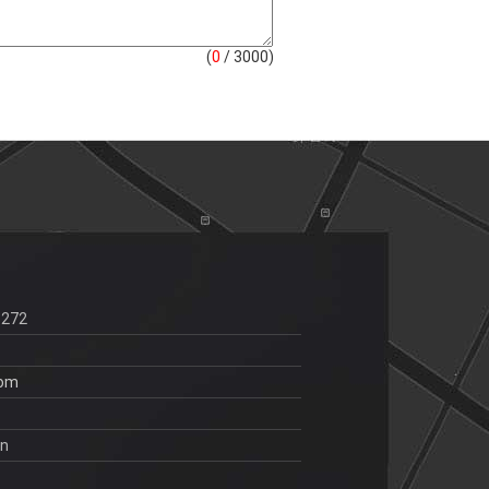
(
0
/ 3000)
6272
com
an