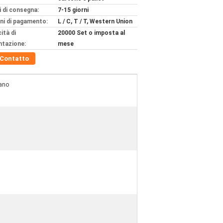
 di consegna:
7-15 giorni
ni di pagamento:
L / C, T / T, Western Union
ità di
20000 Set o imposta al
ntazione:
mese
Contatto
ano