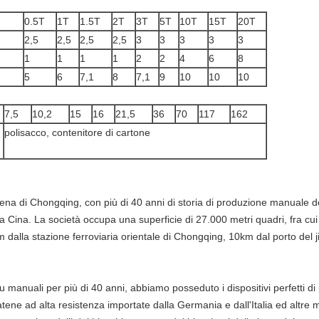
0.5T
1T
1.5T
2T
3T
5T
10T
15T
20T
2,5
2,5
2,5
2,5
3
3
3
3
3
1
1
1
1
2
2
4
6
8
5
6
7,1
8
7,1
9
10
10
10
7,5
10,2
15
16
21,5
36
70
117
162
polisacco, contenitore di cartone
na di Chongqing, con più di 40 anni di storia di produzione manuale dell
Cina. La società occupa una superficie di 27.000 metri quadri, fra cui l
 dalla stazione ferroviaria orientale di Chongqing, 10km dal porto del jiu
u manuali per più di 40 anni, abbiamo posseduto i dispositivi perfetti d
atene ad alta resistenza importate dalla Germania e dall'Italia ed altre 