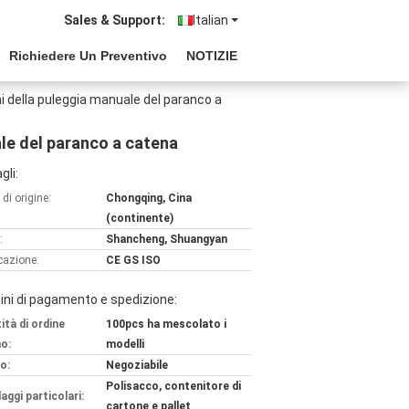
Sales & Support:
Italian
Richiedere Un Preventivo
NOTIZIE
i della puleggia manuale del paranco a
ale del paranco a catena
gli:
di origine:
Chongqing, Cina
(continente)
:
Shancheng, Shuangyan
icazione:
CE GS ISO
ni di pagamento e spedizione:
ità di ordine
100pcs ha mescolato i
o:
modelli
o:
Negoziabile
Polisacco, contenitore di
aggi particolari:
cartone e pallet