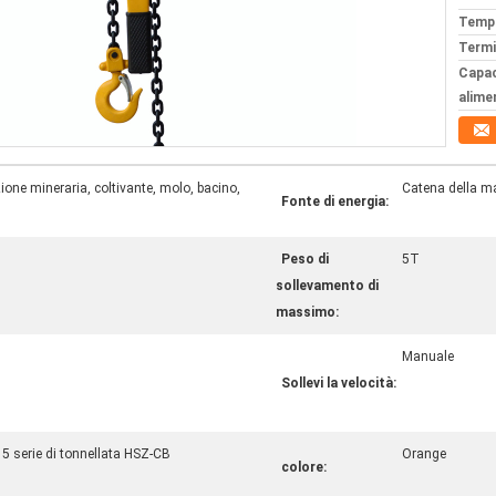
Tempi
Termi
Capac
alime
zione mineraria, coltivante, molo, bacino,
Catena della m
Fonte di energia:
Peso di
5T
sollevamento di
massimo:
Manuale
Sollevi la velocità:
 5 serie di tonnellata HSZ-CB
Orange
colore: