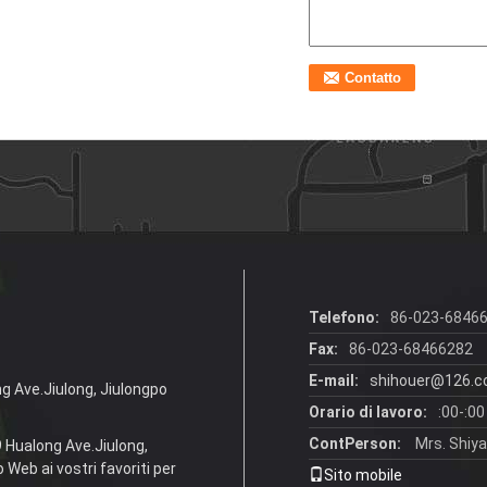
Telefono:
86-023-6846
Fax:
86-023-68466282
E-mail:
shihouer@126.
ng Ave.Jiulong, Jiulongpo
Orario di lavoro:
:00-:00
ContPerson:
Mrs. Shiy
9 Hualong Ave.Jiulong,
 Web ai vostri favoriti per
Sito mobile