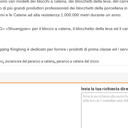
sono vari modelli dei blocchi a catena, dei blocchetti della leva, del car
 più grandi produttori professionisti dei blocchetti della porcellana in
emi e le Catene ad alta resistenza 1.000.000 metri durante un anno.
«Shuangyan» per il blocco a catena, il blocchetto della leva ed il carr
ongqing Kinglong è dedicato per fornire i prodotti di prima classe ed i ser
,
,
no
ascensore del paranco a catena
paranco a catena del cricco
Invia la tua richiesta di