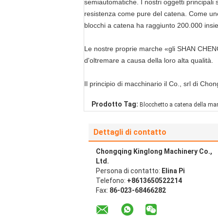
semiautomatiche. I nostri oggetti principali 
resistenza come pure del catena. Come uno di
blocchi a catena ha raggiunto 200.000 insi
Le nostre proprie marche «gli SHAN CHENG» 
d'oltremare a causa della loro alta qualità.
Il principio di macchinario il Co., srl di Ch
Prodotto Tag:
Blocchetto a catena della ma
Dettagli di contatto
Chongqing Kinglong Machinery Co.,
Ltd.
Persona di contatto:
Elina Pi
Telefono:
+8613650522214
Fax:
86-023-68466282