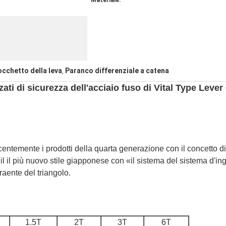
Materiale:
occhetto della leva
Paranco differenziale a catena
,
zati di sicurezza dell'acciaio fuso di Vital Type Leve
entemente i prodotti della quarta generazione con il concetto di p
 il il più nuovo stile giapponese con «il sistema del sistema d'in
traente del triangolo.
1.5T
2T
3T
6T