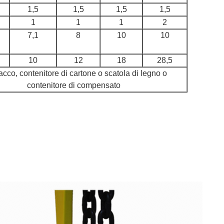
1,5
1,5
1,5
1,5
1
1
1
2
7,1
8
10
10
10
12
18
28,5
acco, contenitore di cartone o scatola di legno o
contenitore di compensato