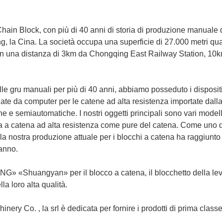
ain Block, con più di 40 anni di storia di produzione manuale 
, la Cina. La società occupa una superficie di 27.000 metri quadr
con una distanza di 3km da Chongqing East Railway Station, 10km 
 gru manuali per più di 40 anni, abbiamo posseduto i dispositivi d
ate da computer per le catene ad alta resistenza importate dalla 
e e semiautomatiche. I nostri oggetti principali sono vari modell
ea a catena ad alta resistenza come pure del catena. Come uno di
, la nostra produzione attuale per i blocchi a catena ha raggiunt
anno.
 «Shuangyan» per il blocco a catena, il blocchetto della leva 
a loro alta qualità.
nery Co. , la srl è dedicata per fornire i prodotti di prima classe