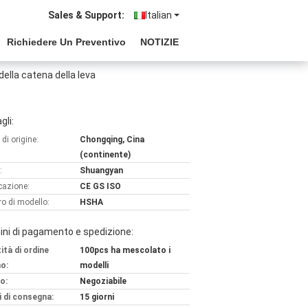
Sales & Support:
Italian
Richiedere Un Preventivo
NOTIZIE
della catena della leva
gli:
di origine:
Chongqing, Cina
(continente)
:
Shuangyan
icazione:
CE GS ISO
o di modello:
HSHA
ni di pagamento e spedizione:
ità di ordine
100pcs ha mescolato i
o:
modelli
o:
Negoziabile
 di consegna:
15 giorni