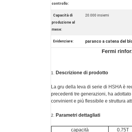
controllo:
Capacità di
20.000 insiemi
produzione al
mese:
paranco a catena del bl
Evidenziare:
Fermi rinfor
Descrizione di prodotto
1.
La gru della leva di serie di HSHA è rec
precedenti tre generazioni, ha adottato
convinient e più flessibile e struttura at
Parametri dettagliati
2.
capacità
0.75T