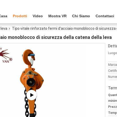
Casa
Prodotti
Video
Mostra VR
Chi Siamo
Contattaci
 leva
Tipo vitale rinforzato fermi d'acciaio monoblocco di sicurezza 
ciaio monoblocco di sicurezza della catena della leva
Detta
Luogo 
Marca
Certif
Numer
Termi
Quant
minim
Prezz
Tempi