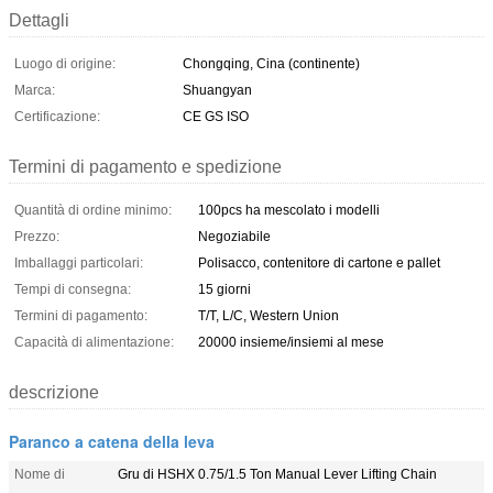
Dettagli
Luogo di origine:
Chongqing, Cina (continente)
Marca:
Shuangyan
Certificazione:
CE GS ISO
Termini di pagamento e spedizione
Quantità di ordine minimo:
100pcs ha mescolato i modelli
Prezzo:
Negoziabile
Imballaggi particolari:
Polisacco, contenitore di cartone e pallet
Tempi di consegna:
15 giorni
Termini di pagamento:
T/T, L/C, Western Union
Capacità di alimentazione:
20000 insieme/insiemi al mese
descrizione
Paranco a catena della leva
Nome di
Gru di HSHX 0.75/1.5 Ton Manual Lever Lifting Chain