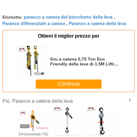
paranco a catena del blocchetto della leva
Etichette:
,
Paranco differenziale a catena
Paranco a catena della leva
,
Ottieni il miglior prezzo per
Gru a catena 0,75 Ton Eco
Friendly della leva di 1.5M Lifting
HSHX G80
Continua
Paranco a catena della leva
Più
a catena
3/4 tonnellate 750
0,25 paranchi a
0,5 Ton Aluminum
750 kg 