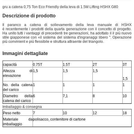
gru a catena 0,75 Ton Eco Friendly della leva di 1.5M Lifting HSHX G80
Descrizione di prodotto
Il paranco a catena di sollevamento della leva manuale di HSHX
è recentemente i prodotti della quarta generazione con il concetto di progetto.
Ha unito tutti i vantaggi di precedenti tre generazioni, ha adottato il il più nuovo
stile giapponese con «il sistema del sistema d'ingranaggi libero ". Operazione
più convinient e più flessibile e struttura attraente del triangolo.
Immagini dettagliate
capacità
0.75T
1.5T
2T
3T
Altezza di
1,5
1,5
1,5
elevazione
1,5
No. della catena
1
1
1
1
del carico
Diametro della
6
7,1
8
10
catena del carico
Imballaggio & consegna
Peso netto
7
10
12
18
Materiale da
polisacco, contenitore di cartone
imballaggio