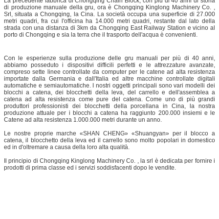
La precedente fabbrica di Chongqing Chain Block, con più di 40 anni di storia
di produzione manuale della gru, ora è Chongqing Kinglong Machinery Co. ,
Srl, situata a Chongqing, la Cina. La società occupa una superficie di 27.000
metri quadri, fra cui l'officina ha 14.000 metri quadri, restante dal lato della
strada con una distanza di 3km da Chongqing East Railway Station e vicino al
porto di Chongqing e sia la terra che il trasporto dell'acqua è convenienti.
Con le esperienze sulla produzione delle gru manuali per più di 40 anni,
abbiamo posseduto i dispositivi difficili perfetti e le attrezzature avanzate,
compreso sette linee controllate da computer per le catene ad alta resistenza
importate dalla Germania e dall'Italia ed altre macchine controllate digitali
automatiche e semiautomatiche. I nostri oggetti principali sono vari modelli dei
blocchi a catena, dei blocchetti della leva, del carrello e dell'assemblea a
catena ad alta resistenza come pure del catena. Come uno di più grandi
produttori professionisti dei blocchetti della porcellana in Cina, la nostra
produzione attuale per i blocchi a catena ha raggiunto 200.000 insiemi e le
Catene ad alta resistenza 1.000.000 metri durante un anno.
Le nostre proprie marche «SHAN CHENG» «Shuangyan» per il blocco a
catena, il blocchetto della leva ed il carrello sono molto popolari in domestico
ed in d'oltremare a causa della loro alta qualità.
Il principio di Chongqing Kinglong Machinery Co. , la srl è dedicata per fornire i
prodotti di prima classe ed i servizi soddisfacenti dopo le vendite.