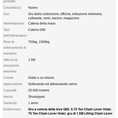
prodotto:
Circostanza:
Nuovo
Uso:
Gru della costruzione, officina, estrazione mineraria,
coltivante, molo, bacino, magazzino
Alimentazione:
Catena della mano
Tipo
Catena G80
dell'imbracatura:
Peso di
750kg, 1500kg
sollevamento di
massimo:
Altezza di
1.5M
elevazione
massima:
Colore:
Giallo o su misura
Applicazione:
Sollevando ed abbassando carico
Capacità:
20.000 insiemi
marca:
Shuangyan
Garanzia:
1 anno
Gru a catena della leva G80
0.75 Ton Chain Lever Hoist
Evidenziare:
,
,
75 Ton Chain Lever Hoist
gru di 1.5M Lifting Chain Lever
,