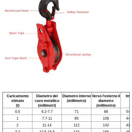
Caricamento
Diametro del
Diametro interno
Verso l'esterno il
Imb
stimato
cavo metallico
(millimetro)
diametro
(t)
(millimetri)
(
millimetro
)
0,5
6.2-7.7
71
88
54x
1
7.7-11
85
106
44x
2
11-14
112
142
41x
3,2
12.5-15.5
132
166
48x