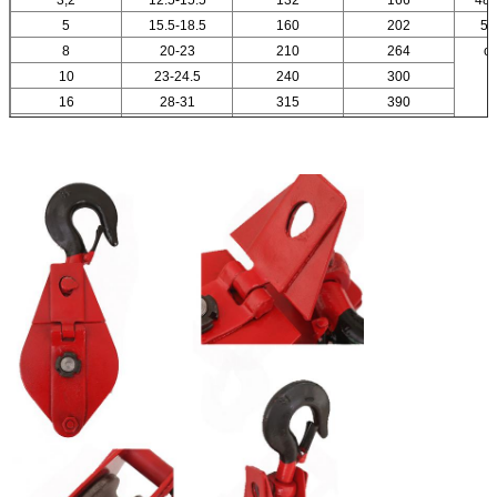
5
15.5-18.5
160
202
58
8
20-23
210
264
co
10
23-24.5
240
300
16
28-31
315
390
20
31-35
355
436