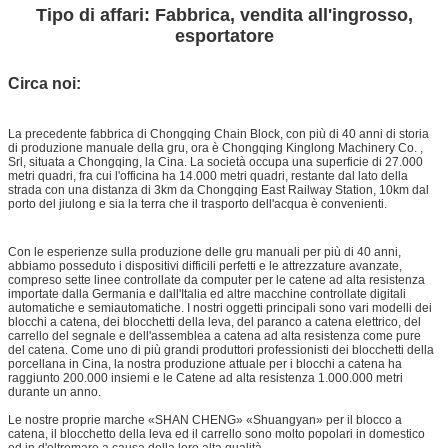
Tipo di affari: Fabbrica, vendita all'ingrosso,
esportatore
Circa noi:
La precedente fabbrica di Chongqing Chain Block, con più di 40 anni di storia
di produzione manuale della gru, ora è Chongqing Kinglong Machinery Co. ,
Srl, situata a Chongqing, la Cina. La società occupa una superficie di 27.000
metri quadri, fra cui l'officina ha 14.000 metri quadri, restante dal lato della
strada con una distanza di 3km da Chongqing East Railway Station, 10km dal
porto del jiulong e sia la terra che il trasporto dell'acqua è convenienti.
Con le esperienze sulla produzione delle gru manuali per più di 40 anni,
abbiamo posseduto i dispositivi difficili perfetti e le attrezzature avanzate,
compreso sette linee controllate da computer per le catene ad alta resistenza
importate dalla Germania e dall'Italia ed altre macchine controllate digitali
automatiche e semiautomatiche. I nostri oggetti principali sono vari modelli dei
blocchi a catena, dei blocchetti della leva, del paranco a catena elettrico, del
carrello del segnale e dell'assemblea a catena ad alta resistenza come pure
del catena. Come uno di più grandi produttori professionisti dei blocchetti della
porcellana in Cina, la nostra produzione attuale per i blocchi a catena ha
raggiunto 200.000 insiemi e le Catene ad alta resistenza 1.000.000 metri
durante un anno.
Le nostre proprie marche «SHAN CHENG» «Shuangyan» per il blocco a
catena, il blocchetto della leva ed il carrello sono molto popolari in domestico
ed in d'oltremare a causa della loro alta qualità.