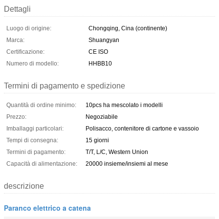
Dettagli
Luogo di origine:
Chongqing, Cina (continente)
Marca:
Shuangyan
Certificazione:
CE ISO
Numero di modello:
HHBB10
Termini di pagamento e spedizione
Quantità di ordine minimo:
10pcs ha mescolato i modelli
Prezzo:
Negoziabile
Imballaggi particolari:
Polisacco, contenitore di cartone e vassoio
Tempi di consegna:
15 giorni
Termini di pagamento:
T/T, L/C, Western Union
Capacità di alimentazione:
20000 insieme/insiemi al mese
descrizione
Paranco elettrico a catena