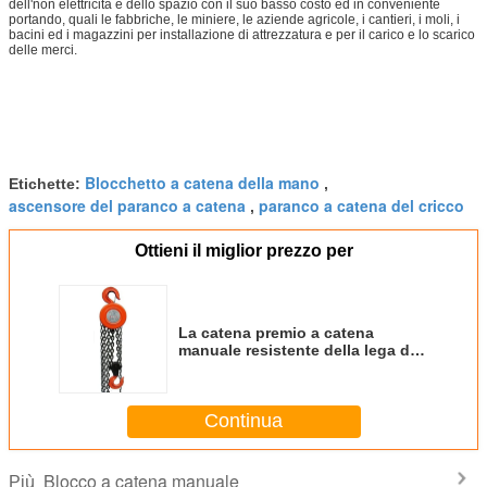
dell'non elettricità e dello spazio con il suo basso costo ed in conveniente
portando, quali le fabbriche, le miniere, le aziende agricole, i cantieri, i moli, i
bacini ed i magazzini per installazione di attrezzatura e per il carico e lo scarico
delle merci.
Blocchetto a catena della mano
Etichette:
,
ascensore del paranco a catena
paranco a catena del cricco
,
Ottieni il miglior prezzo per
La catena premio a catena
manuale resistente della lega del
grado del blocco G80 accelera la
catena che posiziona 20 la
caduta a catena di tonnellata 8
Continua
Blocco a catena manuale
Più