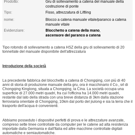
Prodotto:
Gru di sollevamento a catena del manuale della
costruzione di ponte
Tipo:
Fisso, attrezzatura di Liftling
nome:
Blocco a catena manuale vitale/paranco a catena
manuale vitale
Blocchetto a catena della mano
Evidenziare:
,
ascensore del paranco a catena
Tipo rotondo di sollevamento a catena HSZ della gru di sollevamento di 20
tonnellate del manuale disponibile dell'attrezzatura
Introduzione della società
La precedente fabbrica del blocchetto a catena di Chongqing, con più di 40
anni di storia di produzione manuale della gru, ora è macchinario il Co., srl di
Chongqing Kinglong, situata a Chongqing, la Cina. La società occupa una
superficie di 27.000 metri quadri, fra cui l'officina ha 14.000 metri quadri,
restante dal lato della strada con una breve distanza di 3km dalla stazione
ferroviaria orientale di Chongqing, 10km dal porto del jiulong e sia la terra che il
trasporto dell'acqua è convenienti.
Abbiamo posseduto i dispositivi perfetti di prova e le attrezzature avanzate,
compreso sette linee controllate da computer per le catene ad alta resistenza
importate dalla Germania e dall'Italia ed altre macchine controllate digitali
automatiche e semiautomatiche.