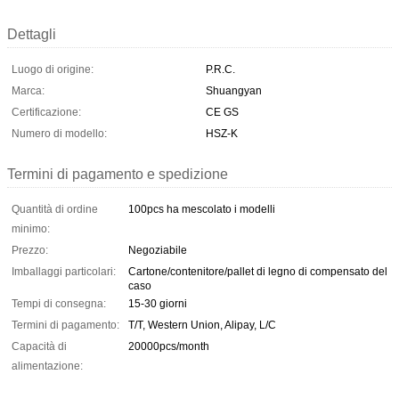
Dettagli
Luogo di origine:
P.R.C.
Marca:
Shuangyan
Certificazione:
CE GS
Numero di modello:
HSZ-K
Termini di pagamento e spedizione
Quantità di ordine
100pcs ha mescolato i modelli
minimo:
Prezzo:
Negoziabile
Imballaggi particolari:
Cartone/contenitore/pallet di legno di compensato del
caso
Tempi di consegna:
15-30 giorni
Termini di pagamento:
T/T, Western Union, Alipay, L/C
Capacità di
20000pcs/month
alimentazione: