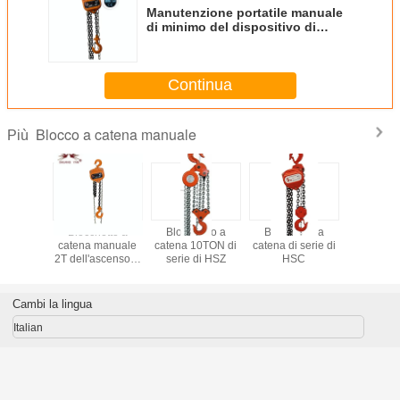
Manutenzione portatile manuale
di minimo del dispositivo di
sollevamento del blocchetto a
catena di alta efficienza
Continua
Blocco a catena manuale
Più
a catena
Blocchetto a
Blocchetto a
Blocchetto a
Blocco a 
le 2T
catena manuale
catena 10TON di
catena di serie di
manu
censore
2T dell'ascensore
serie di HSZ
HSC
estigu
ALE
VITALE
nese di
giapponese di
 con la
tirata con la
Cambi la lingua
na di
catena di
mento di
sollevamento di
Italian
-qualità
Tedesco-qualità a
tena del
catena semplice
pio