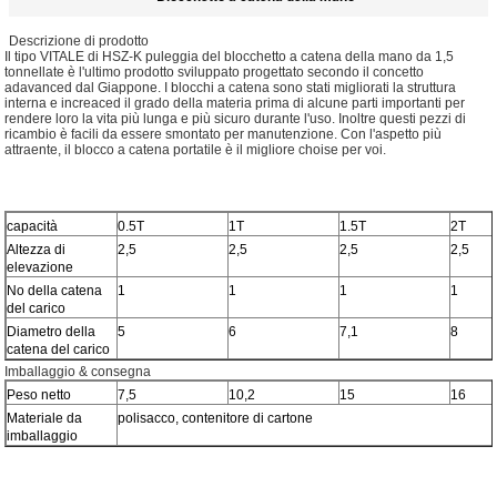
Descrizione di prodotto
Il tipo VITALE di HSZ-K puleggia del blocchetto a catena della mano da 1,5
tonnellate è l'ultimo prodotto sviluppato progettato secondo il concetto
adavanced dal Giappone. I blocchi a catena sono stati migliorati la struttura
interna e increaced il grado della materia prima di alcune parti importanti per
rendere loro la vita più lunga e più sicuro durante l'uso. Inoltre questi pezzi di
ricambio è facili da essere smontato per manutenzione. Con l'aspetto più
attraente, il blocco a catena portatile è il migliore choise per voi.
capacità
0.5T
1T
1.5T
2T
Altezza di
2,5
2,5
2,5
2,5
elevazione
No della catena
1
1
1
1
del carico
Diametro della
5
6
7,1
8
catena del carico
Imballaggio & consegna
Peso netto
7,5
10,2
15
16
Materiale da
polisacco, contenitore di cartone
imballaggio