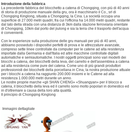
Introduzione della fabbrica
La precedente fabbrica del blocchetto a catena di Chongqing, con più di 40 anni
di storia di produzione manuale della gru, ora è macchinario il Co., srl di
Chongqing Kinglong, situata a Chongqing, la Cina. La società occupa una
superficie di 27.000 metri quadri, fra cui l'officina ha 14.000 metri quadri, restante
dal lato della strada con una distanza di 3km dalla stazione ferroviaria orientale
di Chongqing, 10km dal porto del jiulong e sia la terra che il trasporto dell'acqua
è convenienti.
Con le esperienze sulla produzione delle gru manuali per più di 40 anni,
abbiamo posseduto i dispositivi perfetti di prova e le attrezzature avanzate,
compreso sette linee controllate da computer per le catene ad alta resistenza
importate dalla Germania e dall'Italia ed altre macchine controllate digitali
automatiche e semiautomatiche. I nostri oggetti principali sono vari modelli dei
blocchi a catena, dei blocchetti della leva, del carrello e dell'assemblea a catena
ad alta resistenza come pure del catena. Come uno di più grandi produttori
professionisti dei blocchetti della porcellana in Cina, la nostra produzione attuale
per i blocchi a catena ha raggiunto 200.000 insiemi e le Catene ad alta
resistenza 1.000.000 metri durante un anno.
Le nostre proprie marche «gli SHAN CHENG» «Shuangyan» per il blocco a
catena, il blocchetto della leva ed il carrello sono molto popolari in domestico ed
in d'oltremare a causa della loro alta qualità.
Il principio di Chongqing Kinglong
Immagini dettagliate