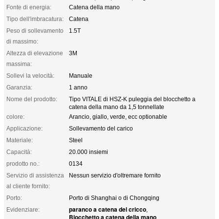
Fonte di energia:
Catena della mano
Tipo dell'imbracatura:
Catena
Peso di sollevamento
1.5T
di massimo:
Altezza di elevazione
3M
massima:
Sollevi la velocità:
Manuale
Garanzia:
1 anno
Nome del prodotto:
Tipo VITALE di HSZ-K puleggia del blocchetto a
catena della mano da 1,5 tonnellate
colore:
Arancio, giallo, verde, ecc optionable
Applicazione:
Sollevamento del carico
Materiale:
Steel
Capacità:
20.000 insiemi
prodotto no.:
0134
Servizio di assistenza
Nessun servizio d'oltremare fornito
al cliente fornito:
Porto:
Porto di Shanghai o di Chongqing
paranco a catena del cricco
Evidenziare:
,
Blocchetto a catena della mano