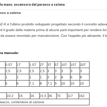
lla mano
ascensore del paranco a catena
,
occo a catena
 HSZ-K è l'ultimo prodotto sviluppato progettato secondo il concetto ad
ced il grado della materia prima di alcune parti importanti per rendere lor
ili da essere smontato per manutenzione. Con l'aspetto più attraente, il b
ena manuale
:
0.5T
1T
1.5T
2T
3T
5T
10T
15T
20T
2,5
2,5
2,5
2,5
3
3
3
3
3
1
1
1
1
2
2
4
6
8
5
6
7,1
8
7,1
9
10
10
10
10,2
15
16
21,5
36
70
117
162
isacco, contenitore di cartone