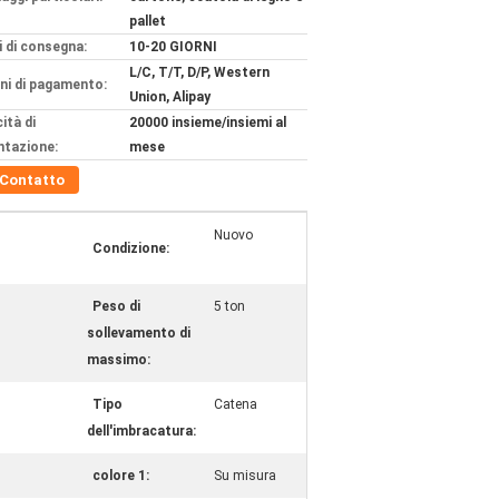
pallet
 di consegna:
10-20 GIORNI
L/C, T/T, D/P, Western
ni di pagamento:
Union, Alipay
ità di
20000 insieme/insiemi al
ntazione:
mese
Contatto
Nuovo
Condizione:
Peso di
5 ton
sollevamento di
massimo:
Tipo
Catena
dell'imbracatura:
colore 1:
Su misura