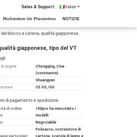
Sales & Support:
Italian
Richiedere Un Preventivo
NOTIZIE
e del blocco a catena, qualità giapponese,
qualità giapponese, tipo del VT
gli:
di origine:
Chongqing, Cina
(continente)
:
Shuangyan
icazione:
CE GS, ISO
ni di pagamento e spedizione:
ità di ordine
100pcs ha mescolato i
o:
modelli
o:
Negoziabile
Polisacco, contenitore di
aggi particolari:
cartone, scatola di legno e