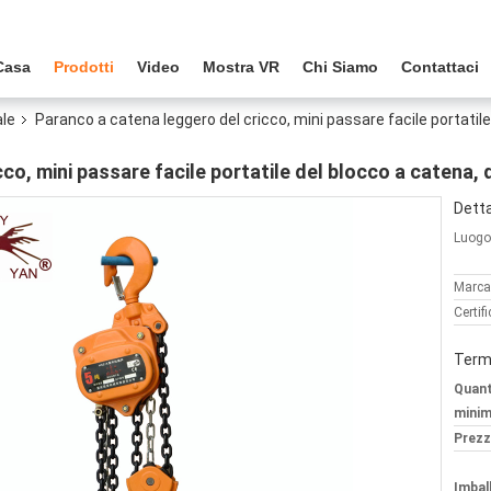
Casa
Prodotti
Video
Mostra VR
Chi Siamo
Contattaci
le
Paranco a catena leggero del cricco, mini passare facile portatil
co, mini passare facile portatile del blocco a catena, 
Detta
Luogo 
Marca
Certif
Termi
Quant
minim
Prezz
Imball