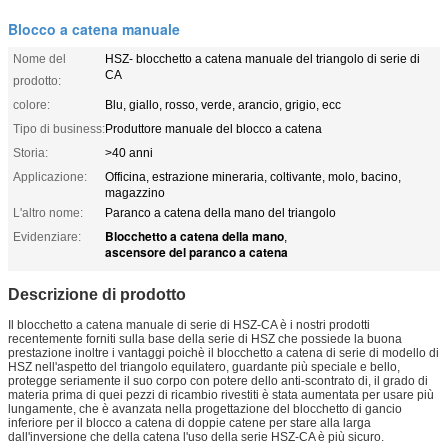
Blocco a catena manuale
Nome del
HSZ- blocchetto a catena manuale del triangolo di serie di
CA
prodotto:
colore:
Blu, giallo, rosso, verde, arancio, grigio, ecc
Tipo di business:
Produttore manuale del blocco a catena
Storia:
>40 anni
Applicazione:
Officina, estrazione mineraria, coltivante, molo, bacino,
magazzino
L'altro nome:
Paranco a catena della mano del triangolo
Blocchetto a catena della mano
Evidenziare:
,
ascensore del paranco a catena
Descrizione di prodotto
Il blocchetto a catena manuale di serie di HSZ-CA è i nostri prodotti
recentemente forniti sulla base della serie di HSZ che possiede la buona
prestazione inoltre i vantaggi poichè il blocchetto a catena di serie di modello di
HSZ nell'aspetto del triangolo equilatero, guardante più speciale e bello,
protegge seriamente il suo corpo con potere dello anti-scontrato di, il grado di
materia prima di quei pezzi di ricambio rivestiti è stata aumentata per usare più
lungamente, che è avanzata nella progettazione del blocchetto di gancio
inferiore per il blocco a catena di doppie catene per stare alla larga
dall'inversione che della catena l'uso della serie HSZ-CA è più sicuro.