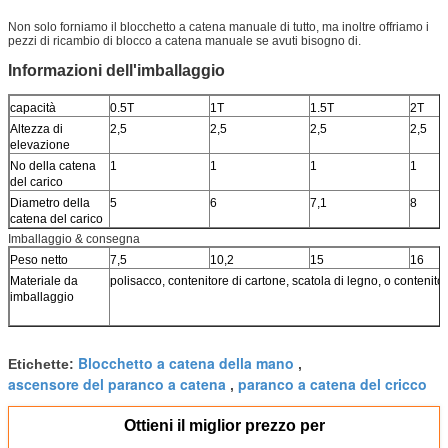
Non solo forniamo il blocchetto a catena manuale di tutto, ma inoltre offriamo i
pezzi di ricambio di blocco a catena manuale se avuti bisogno di.
Informazioni dell'imballaggio
capacità
0.5T
1T
1.5T
2T
Altezza di
2,5
2,5
2,5
2,5
elevazione
No della catena
1
1
1
1
del carico
Diametro della
5
6
7,1
8
catena del carico
Imballaggio & consegna
Peso netto
7,5
10,2
15
16
Materiale da
polisacco, contenitore di cartone, scatola di legno, o contenit
imballaggio
Blocchetto a catena della mano
Etichette:
,
ascensore del paranco a catena
paranco a catena del cricco
,
Ottieni il miglior prezzo per