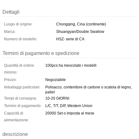
Dettagli
Luogo di origine:
Chongqing, Cina (continente)
Marca:
Shuangyan/Double Swallow
Numero di modello:
HSZ- serie di CA
Termini di pagamento e spedizione
Quantità di ordine
100pcs ha mescolato i modelli
minimo:
Prezzo:
Negoziabile
Imballaggi particolari:
Polisacco, contenitore di cartone o scatola di legno,
pallet
Tempi di consegna:
10-20 GIORNI
Termini di pagamento:
L/C, T/T, D/P, Western Union
Capacità di
20000 Set o imposta al mese
alimentazione:
descrizione