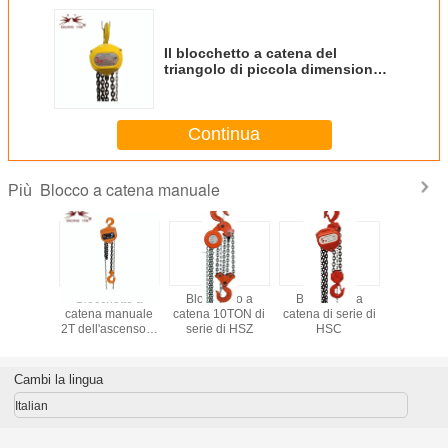
Il blocchetto a catena del
triangolo di piccola dimensione
facile mantiene la prestazione
eccellente piccolo volume HSZ-
CA
Continua
Blocco a catena manuale
Più
a catena
Blocchetto a
Blocchetto a
Blocchetto a
Blocco a 
le 2T
catena manuale
catena 10TON di
catena di serie di
manu
censore
2T dell'ascensore
serie di HSZ
HSC
estigu
ALE
VITALE
nese di
giapponese di
 con la
tirata con la
Cambi la lingua
na di
catena di
mento di
sollevamento di
Italian
-qualità
Tedesco-qualità a
tena del
catena semplice