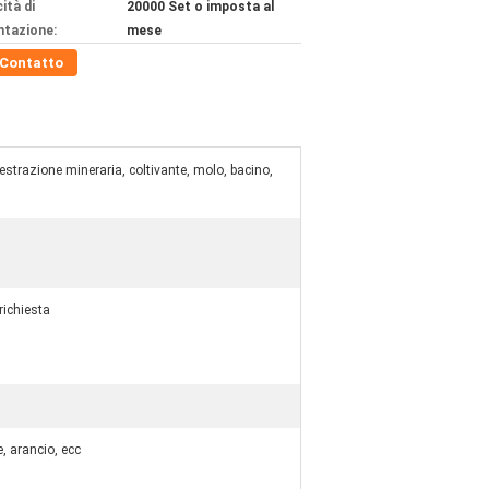
ità di
20000 Set o imposta al
ntazione:
mese
Contatto
 estrazione mineraria, coltivante, molo, bacino,
ichiesta
e, arancio, ecc