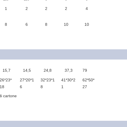
1
2
2
2
4
8
6
8
10
10
15,7
14,5
24,8
37,3
79
26*23*
27*20*1
32*23*1
41*30*2
62*50*
18
6
8
1
27
di cartone