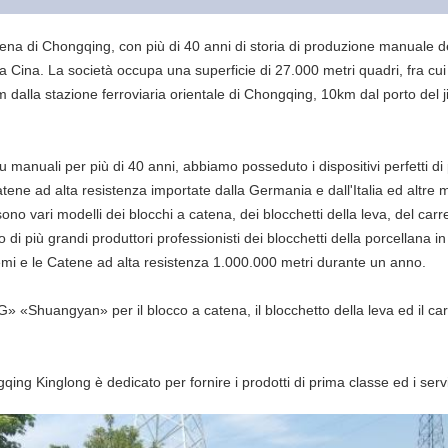
na di Chongqing, con più di 40 anni di storia di produzione manuale dell
Cina. La società occupa una superficie di 27.000 metri quadri, fra cui l
 dalla stazione ferroviaria orientale di Chongqing, 10km dal porto del jiu
u manuali per più di 40 anni, abbiamo posseduto i dispositivi perfetti d
atene ad alta resistenza importate dalla Germania e dall'Italia ed altre 
sono vari modelli dei blocchi a catena, dei blocchetti della leva, del car
 più grandi produttori professionisti dei blocchetti della porcellana in
emi e le Catene ad alta resistenza 1.000.000 metri durante un anno.
«Shuangyan» per il blocco a catena, il blocchetto della leva ed il carr
ongqing Kinglong è dedicato per fornire i prodotti di prima classe ed i ser