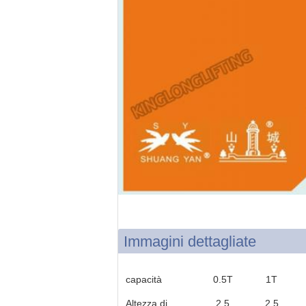
Immagini dettagliate
capacità
0.5T
1T
Altezza di
2,5
2,5