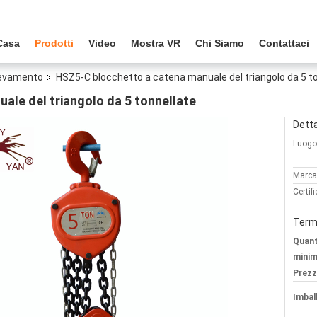
Casa
Prodotti
Video
Mostra VR
Chi Siamo
Contattaci
llevamento
HSZ5-C blocchetto a catena manuale del triangolo da 5 t
ale del triangolo da 5 tonnellate
Detta
Luogo 
Marca
Certif
Termi
Quant
minim
Prezz
Imball