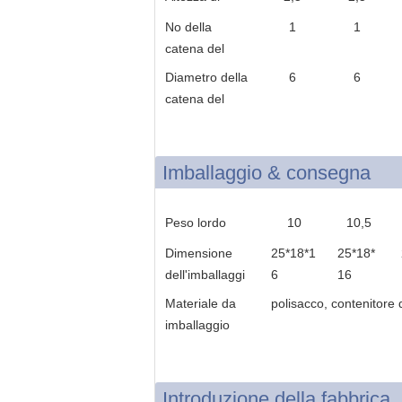
elevazione
No della
1
1
catena del
carico
Diametro della
6
6
catena del
carico
Imballaggio & consegna
Peso lordo
10
10,5
Dimensione
25*18*1
25*18*
dell'imballaggi
6
16
o
Materiale da
polisacco, contenitore 
imballaggio
Introduzione della fabbrica