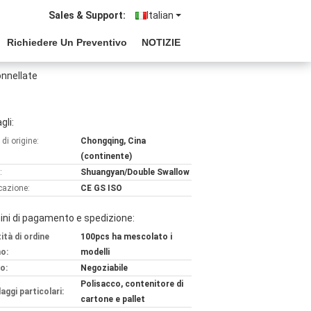
Sales & Support:
Italian
Richiedere Un Preventivo
NOTIZIE
onnellate
gli:
di origine:
Chongqing, Cina
(continente)
:
Shuangyan/Double Swallow
icazione:
CE GS ISO
ni di pagamento e spedizione:
ità di ordine
100pcs ha mescolato i
o:
modelli
o:
Negoziabile
Polisacco, contenitore di
aggi particolari:
cartone e pallet