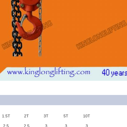
1.5T
2T
3T
5T
10T
2,5
2,5
3
3
3