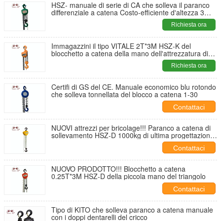
HSZ- manuale di serie di CA che solleva il paranco
differenziale a catena Costo-efficiente d'altezza 3
tonnellate
Richiesta ora
Immagazzini il tipo VITALE 2T*3M HSZ-K del
blocchetto a catena della mano dell'attrezzatura di
sollevamento
Richiesta ora
Certifi di GS del CE. Manuale economico blu rotondo
che solleva tonnellata del blocco a catena 1-30
Contattaci
NUOVI attrezzi per bricolage!!! Paranco a catena di
sollevamento HSZ-D 1000kg di ultima progettazione
di marca di Shuangyan
Contattaci
NUOVO PRODOTTO!!! Blocchetto a catena
0.25T*3M HSZ-D della piccola mano del triangolo
Contattaci
Tipo di KITO che solleva paranco a catena manuale
con i doppi dentarelli del cricco