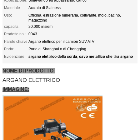
Applicazione:
Sollevando ed abbassando carico
Materiale:
Acciaio di Stainess
Uso:
Officina, estrazione mineraria, coltivante, molo, bacino,
magazzino
capacità:
20.000 insiemi
Prodotto no.:
0043
Parole chiave:
Argano elettrico per il camion SUV ATV
Porto:
Porto di Shanghai o di Chongqing
argano elettrico della corda
cavo metallico che tira argano
Evidenziare:
,
NOME DI PRODOTTO
:
ARGANO ELETTRICO
IMMAGINE: