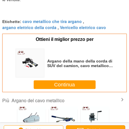
cavo metallico che tira argano
Etichette:
,
argano elettrico della corda
Verricello elettrico cavo
,
Ottieni il miglior prezzo per
Argano della mano della corda di
SUV del camion, cavo metallico
che tira manutenzione bassa
allungabile dell'argano
Continua
Argano del cavo metallico
Più