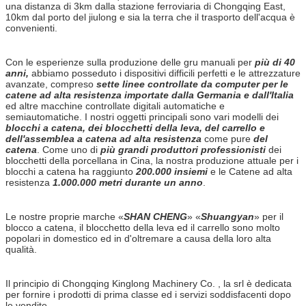
una distanza di 3km dalla stazione ferroviaria di Chongqing East,
10km dal porto del jiulong e sia la terra che il trasporto dell'acqua è
convenienti.
Con le esperienze sulla produzione delle gru manuali per
più di 40
anni,
abbiamo posseduto i dispositivi difficili perfetti e le attrezzature
avanzate, compreso
sette linee controllate da computer per le
catene ad alta resistenza importate dalla Germania e dall'Italia
ed altre macchine controllate digitali automatiche e
semiautomatiche. I nostri oggetti principali sono vari modelli dei
blocchi a catena, dei blocchetti della leva, del carrello e
dell'assemblea a catena ad alta resistenza
come pure
del
catena
. Come uno di
più grandi produttori professionisti
dei
blocchetti della porcellana in Cina, la nostra produzione attuale per i
blocchi a catena ha raggiunto
200.000 insiemi
e le Catene ad alta
resistenza
1.000.000 metri durante un anno
.
Le nostre proprie marche «
SHAN CHENG
» «
Shuangyan
» per il
blocco a catena, il blocchetto della leva ed il carrello sono molto
popolari in domestico ed in d'oltremare a causa della loro alta
qualità.
Il principio di Chongqing Kinglong Machinery Co. , la srl è dedicata
per fornire i prodotti di prima classe ed i servizi soddisfacenti dopo
le vendite.