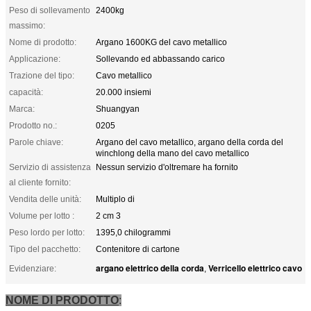
Peso di sollevamento
2400kg
massimo:
Nome di prodotto:
Argano 1600KG del cavo metallico
Applicazione:
Sollevando ed abbassando carico
Trazione del tipo:
Cavo metallico
capacità:
20.000 insiemi
Marca:
Shuangyan
Prodotto no.:
0205
Parole chiave:
Argano del cavo metallico, argano della corda del
winchlong della mano del cavo metallico
Servizio di assistenza
Nessun servizio d'oltremare ha fornito
al cliente fornito:
Vendita delle unità:
Multiplo di
Volume per lotto :
2 cm 3
Peso lordo per lotto:
1395,0 chilogrammi
Tipo del pacchetto:
Contenitore di cartone
argano elettrico della corda
Verricello elettrico cavo
Evidenziare:
,
NOME DI PRODOTTO
: