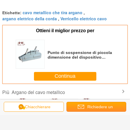
cavo metallico che tira argano
Etichette:
,
argano elettrico della corda
Verricello elettrico cavo
,
Ottieni il miglior prezzo per
Punto di sospensione di piccola
dimensione del dispositivo
d'ancoraggio della corda della
gru di operazione facile sicura
elettrica dell'argano
Continua
Argano del cavo metallico
Più
Chiacchierare
Richiedere un
preventivo
stimato
Progettazione
Argano della
2500LBS 10 metri
Resistenz
metallico
superiore del
mano della corda
del cavo metallico
corros