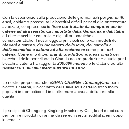
convenienti.
Con le esperienze sulla produzione delle gru manuali per
più di 40
anni,
abbiamo posseduto i dispositivi difficili perfetti e le attrezzature
avanzate, compreso
sette linee controllate da computer per le
catene ad alta resistenza importate dalla Germania e dall'Italia
ed altre macchine controllate digitali automatiche e
semiautomatiche. I nostri oggetti principali sono vari modelli dei
blocchi a catena, dei blocchetti della leva, del carrello e
dell'assemblea a catena ad alta resistenza
come pure
del
catena
. Come uno di
più grandi produttori professionisti
dei
blocchetti della porcellana in Cina, la nostra produzione attuale per i
blocchi a catena ha raggiunto
200.000 insiemi
e le Catene ad alta
resistenza
1.000.000 metri durante un anno
.
Le nostre proprie marche «
SHAN CHENG
» «
Shuangyan
» per il
blocco a catena, il blocchetto della leva ed il carrello sono molto
popolari in domestico ed in d'oltremare a causa della loro alta
qualità.
Il principio di Chongqing Kinglong Machinery Co. , la srl è dedicata
per fornire i prodotti di prima classe ed i servizi soddisfacenti dopo
le vendite.