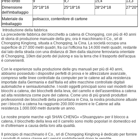
Peso lordo
9
9,7
15,4
13,3
Dimensione
25*18*16
25*18*16
28*24*18
27*20*
dell'imballaggio
Materiale da
polisacco, contenitore di cartone
imballaggio
Introduzione della fabbrica
La precedente fabbrica del blocchetto a catena di Chongqing, con più di 40 anni
di storia di produzione manuale della gru, ora è macchinario il Co., srl di
Chongqing Kinglong, situata a Chongqing, la Cina. La società occupa una
superficie di 27.000 metri quadri, fra cui l'officina ha 14.000 metri quadri, restante
dal lato della strada con una distanza di 3km dalla stazione ferroviaria orientale
di Chongqing, 10km dal porto del jiulong e sia la terra che il trasporto dell'acqua
è convenienti.
Con le esperienze sulla produzione delle gru manuali per più di 40 anni,
abbiamo posseduto i dispositivi perfetti di prova e le attrezzature avanzate,
compreso sette linee controllate da computer per le catene ad alta resistenza
importate dalla Germania e dall'Italia ed altre macchine controllate digitali
automatiche e semiautomatiche. I nostri oggetti principali sono vari modelli dei
blocchi a catena, dei blocchetti della leva, del carrello e dell'assemblea a catena
ad alta resistenza come pure del catena. Come uno di più grandi produttori
professionisti dei blocchetti della porcellana in Cina, la nostra produzione attuale
per i blocchi a catena ha raggiunto 200.000 insiemi e le Catene ad alta
resistenza 1.000.000 metri durante un anno.
Le nostre proprie marche «gli SHAN CHENG» «Shuangyan» per il blocco a
catena, il blocchetto della leva ed il carrello sono molto popolari in domestico ed
in d'oltremare a causa della loro alta qualità.
Il principio di macchinario il Co., srl di Chongqing Kinglong è dedicato per fornire
i prodotti di prima classe ed i servizi soddisfacenti dopo le vendite.