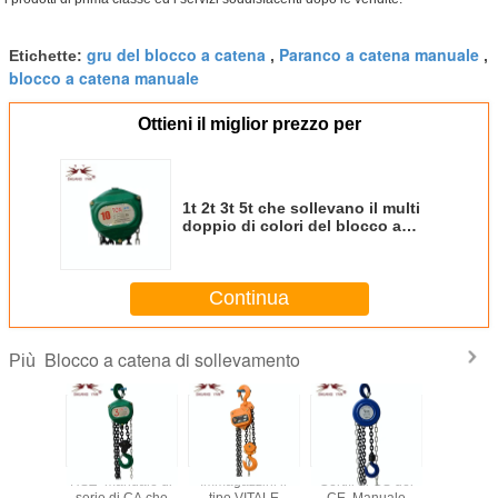
gru del blocco a catena
Paranco a catena manuale
Etichette:
,
,
blocco a catena manuale
Ottieni il miglior prezzo per
1t 2t 3t 5t che sollevano il multi
doppio di colori del blocco a
catena coprono il peso leggero
della protezione
Continua
Blocco a catena di sollevamento
Più
amento di
HSZ- manuale di
Immagazzini il
Certifi di GS del
Paranco a
Lifting
serie di CA che
tipo VITALE
CE. Manuale
manua