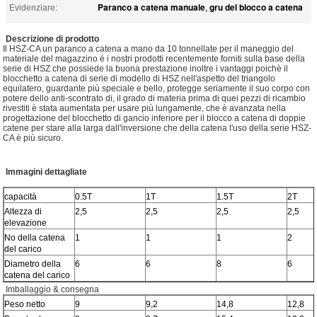
Paranco a catena manuale
gru del blocco a catena
Evidenziare:
,
Descrizione di prodotto
Il HSZ-CA un paranco a catena a mano da 10 tonnellate per il maneggio del
materiale del magazzino è i nostri prodotti recentemente forniti sulla base della
serie di HSZ che possiede la buona prestazione inoltre i vantaggi poichè il
blocchetto a catena di serie di modello di HSZ nell'aspetto del triangolo
equilatero, guardante più speciale e bello, protegge seriamente il suo corpo con
potere dello anti-scontrato di, il grado di materia prima di quei pezzi di ricambio
rivestiti è stata aumentata per usare più lungamente, che è avanzata nella
progettazione del blocchetto di gancio inferiore per il blocco a catena di doppie
catene per stare alla larga dall'inversione che della catena l'uso della serie HSZ-
CA è più sicuro.
Immagini dettagliate
capacità
0.5T
1T
1.5T
2T
Altezza di
2,5
2,5
2,5
2,5
elevazione
No della catena
1
1
1
2
del carico
Diametro della
6
6
8
6
catena del carico
Imballaggio & consegna
Peso netto
9
9,2
14,8
12,8