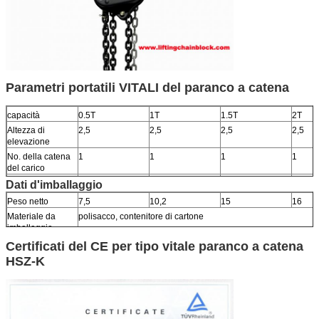
Parametri portatili VITALI del paranco a catena
capacità
0.5T
1T
1.5T
2T
Altezza di
2,5
2,5
2,5
2,5
elevazione
No. della catena
1
1
1
1
del carico
Diametro della
5
6
7,1
8
Dati d'imballaggio
catena del carico
Peso netto
7,5
10,2
15
16
Materiale da
polisacco, contenitore di cartone
imballaggio
Certificati del CE per tipo vitale paranco a catena
HSZ-K