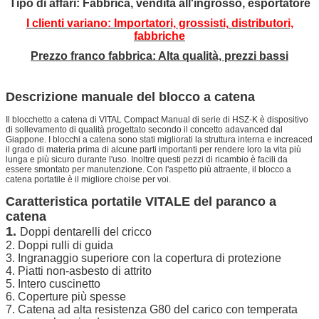
Tipo di affari: Fabbrica, vendita all'ingrosso, esportatore
I clienti variano: Importatori, grossisti,
distributori,
fabbriche
Prezzo franco fabbrica: Alta qualità, prezzi bassi
Descrizione manuale del blocco a catena
Il blocchetto a catena di VITAL Compact Manual di serie di HSZ-K è dispositivo
di sollevamento di qualità progettato secondo il concetto adavanced dal
Giappone. I blocchi a catena sono stati migliorati la struttura interna e increaced
il grado di materia prima di alcune parti importanti per rendere loro la vita più
lunga e più sicuro durante l'uso. Inoltre questi pezzi di ricambio è facili da
essere smontato per manutenzione. Con l'aspetto più attraente, il blocco a
catena portatile è il migliore choise per voi.
Caratteristica portatile VITALE del paranco a
catena
1.
Doppi dentarelli del cricco
2. Doppi rulli di guida
3. Ingranaggio superiore con la copertura di protezione
4. Piatti non-asbesto di attrito
5. Intero cuscinetto
6. Coperture più spesse
7. Catena ad alta resistenza G80 del carico con temperata