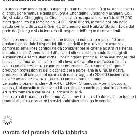
La precedente fabbrica di Chongqing Chain Block, con più di 40 anni di storia
di produzione manuale della gru, ora è Chongqing Kinglong Machinery Co. ,
Srl, situata a Chongqing, la Cina. La società occupa una superficie di 27.000
metri quadri, fra cui l'officina ha 14.000 metri quadri, restante dal lato della
strada con una distanza di 3km da Chongqing East Railway Station, 10km dal
porto del jiulong e sia la terra che il trasporto dell'acqua è convenienti.
Con le esperienze sulla produzione delle gru manuali per più di 40 anni,
abbiamo posseduto i dispositivi difficili perfetti e le attrezzature avanzate,
compreso sette linee controllate da computer per le catene ad alta resistenza
importate dalla Germania e dall'Italia ed altre macchine controllate digitali
automatiche e semiautomatiche. I nostri oggetti principali sono vari modelli dei
blocchi a catena, dei blocchetti della leva, del carrello e dell'assemblea a
catena ad alta resistenza come pure del catena. Come uno di più grandi
produttori professionisti dei blocchetti della porcellana in Cina, la nostra
produzione attuale per i blocchi a catena ha raggiunto 200.000 insiemi e le
Catene ad alta resistenza 1.000.000 metri durante un anno.
Le nostre proprie marche «SHAN CHENG» «Shuangyan» per il blocco a
catena, il blocchetto della leva ed il carrello sono molto popolari in domestico
ed in d'oltremare a causa della loro alta qualità.
Il principio di Chongqing Kinglong Machinery Co. , la srl è dedicata per fornire i
prodotti di prima classe ed i servizi soddisfacenti dopo le vendite.
Parete del premio della fabbrica