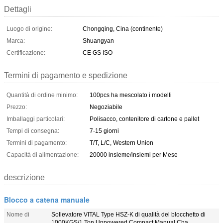
Dettagli
Luogo di origine:
Chongqing, Cina (continente)
Marca:
Shuangyan
Certificazione:
CE GS ISO
Termini di pagamento e spedizione
Quantità di ordine minimo:
100pcs ha mescolato i modelli
Prezzo:
Negoziabile
Imballaggi particolari:
Polisacco, contenitore di cartone e pallet
Tempi di consegna:
7-15 giorni
Termini di pagamento:
T/T, L/C, Western Union
Capacità di alimentazione:
20000 insieme/insiemi per Mese
descrizione
Blocco a catena manuale
Nome di
Sollevatore VITAL Type HSZ-K di qualità del blocchetto di
1000KGS/1 Ton Unpowered Compact Manual Cha