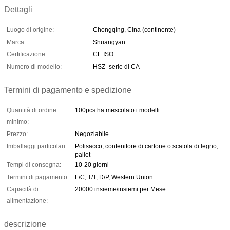
Dettagli
Luogo di origine:
Chongqing, Cina (continente)
Marca:
Shuangyan
Certificazione:
CE ISO
Numero di modello:
HSZ- serie di CA
Termini di pagamento e spedizione
Quantità di ordine
100pcs ha mescolato i modelli
minimo:
Prezzo:
Negoziabile
Imballaggi particolari:
Polisacco, contenitore di cartone o scatola di legno,
pallet
Tempi di consegna:
10-20 giorni
Termini di pagamento:
L/C, T/T, D/P, Western Union
Capacità di
20000 insieme/insiemi per Mese
alimentazione:
descrizione