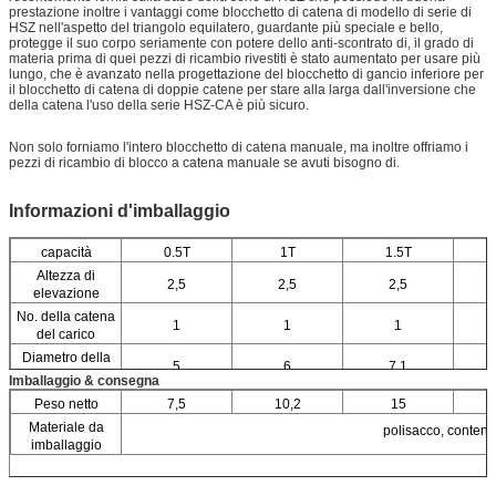
prestazione inoltre i vantaggi come blocchetto di catena di modello di serie di
HSZ nell'aspetto del triangolo equilatero, guardante più speciale e bello,
protegge il suo corpo seriamente con potere dello anti-scontrato di, il grado di
materia prima di quei pezzi di ricambio rivestiti è stato aumentato per usare più
lungo, che è avanzato nella progettazione del blocchetto di gancio inferiore per
il blocchetto di catena di doppie catene per stare alla larga dall'inversione che
della catena l'uso della serie HSZ-CA è più sicuro.
Non solo forniamo l'intero blocchetto di catena manuale, ma inoltre offriamo i
pezzi di ricambio di blocco a catena manuale se avuti bisogno di.
Informazioni d'imballaggio
capacità
0.5T
1T
1.5T
Altezza di
2,5
2,5
2,5
elevazione
No. della catena
1
1
1
del carico
Diametro della
5
6
7,1
catena del carico
Imballaggio & consegna
Peso netto
7,5
10,2
15
Materiale da
polisacco, contenit
imballaggio