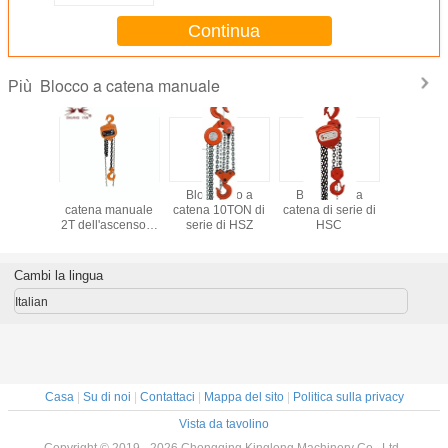
Continua
Blocco a catena manuale
Più
a catena
Blocchetto a
Blocchetto a
Blocchetto a
Blocco a 
le 2T
catena manuale
catena 10TON di
catena di serie di
manu
censore
2T dell'ascensore
serie di HSZ
HSC
estigu
ALE
VITALE
nese di
giapponese di
 con la
tirata con la
Cambi la lingua
na di
catena di
mento di
sollevamento di
Italian
-qualità
Tedesco-qualità a
tena del
catena semplice
pio
Casa
|
Su di noi
|
Contattaci
|
Mappa del sito
|
Politica sulla privacy
Vista da tavolino