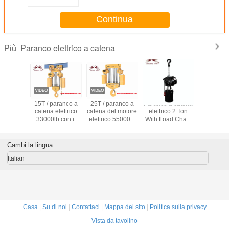
paranco a catena 1t 5t
Continua
Paranco elettrico a catena
Più
a catena
15T / paranco a
25T / paranco a
Paranco a catena
Paranco a
ico 10T
catena elettrico
catena del motore
elettrico 2 Ton
elettrico e
aio legato
33000lb con il
elettrico 55000lb
With Load Chain
di uso c
 con il
carrello da trave
con il carrello da
Galvanized della
carrello d
 da trave
di scorrimento
trave di
fase
di scorr
rimento
scorrimento
2T/44
Cambi la lingua
Italian
Casa
|
Su di noi
|
Contattaci
|
Mappa del sito
|
Politica sulla privacy
Vista da tavolino