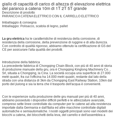
giallo di capacità di carico di altezza di elevazione elettrica
del paranco a catena 10m di 1T 2T 5T grande
Descrizione di prodotto
PARANCO A CATENA ELETTRICO CON IL CARRELLO ELETTRICO
Imballaggio & consegna
Imballaggio: Polisacco, scatola di legno, pallet
La gru elettrica
ha le caratteristiche di resistenza della corrosione, di
resistenza della corrosione, della prevenzione di ruggine e di alta durezza.
Con controllo di qualità rigoroso, abbiamo ottenuto la certificazione di GS del
CE per assicurare l'alta qualità dei prodotti.
Introduzione della fabbrica
La precedente fabbrica di Chongqing Chain Block, con più di 40 anni di storia
di produzione manuale della gru, ora è Chongqing Kinglong Machinery Co. ,
Srl, situata a Chongqing, la Cina. La società occupa una superficie di 27.000
metri quadri, fra cui l'officina ha 14.000 metri quadri, restante dal lato della
strada con una distanza di 3km da Chongqing East Railway Station, 10km dal
porto del jiulong e sia la terra che il trasporto dell'acqua è convenienti.
Con le esperienze sulla produzione delle gru manuali per più di 40 anni,
abbiamo posseduto i dispositivi difficili perfetti e le attrezzature avanzate,
compreso sette linee controllate da computer per le catene ad alta resistenza
importate dalla Germania e dall'Italia ed altre macchine controllate digitali
automatiche e semiautomatiche. I nostri oggetti principali sono vari modelli dei
blocchi a catena, dei blocchetti della leva, del carrello e dell'assemblea a