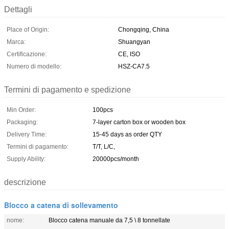
Dettagli
Place of Origin:
Chongqing, China
Marca:
Shuangyan
Certificazione:
CE, ISO
Numero di modello:
HSZ-CA7.5
Termini di pagamento e spedizione
Min Order:
100pcs
Packaging:
7-layer carton box or wooden box
Delivery Time:
15-45 days as order QTY
Termini di pagamento:
T/T, L/C,
Supply Ability:
20000pcs/month
descrizione
Blocco a catena di sollevamento
nome:
Blocco catena manuale da 7,5 \ 8 tonnellate