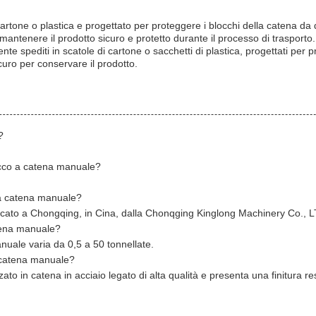
 cartone o plastica e progettato per proteggere i blocchi della catena da d
mantenere il prodotto sicuro e protetto durante il processo di trasporto.
te spediti in scatole di cartone o sacchetti di plastica, progettati per pr
curo per conservare il prodotto.
?
occo a catena manuale?
lla catena manuale?
ricato a Chongqing, in Cina, dalla Chonqging Kinglong Machinery Co., 
atena manuale?
nuale varia da 0,5 a 50 tonnellate.
a catena manuale?
ato in catena in acciaio legato di alta qualità e presenta una finitura re