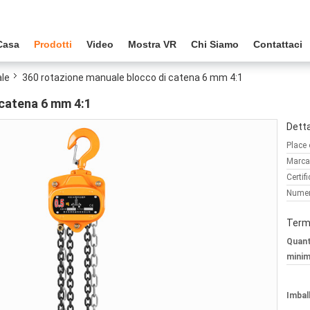
Casa
Prodotti
Video
Mostra VR
Chi Siamo
Contattaci
le
360 rotazione manuale blocco di catena 6 mm 4:1
 catena 6 mm 4:1
Detta
Place 
Marca
Certif
Numer
Termi
Quant
minim
Imball