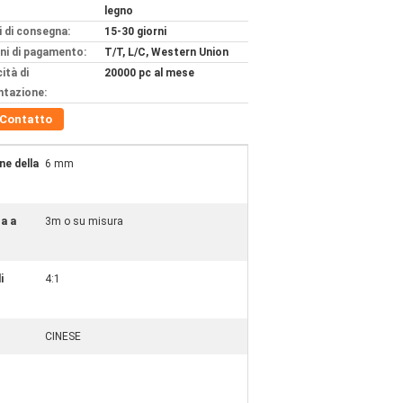
legno
 di consegna:
15-30 giorni
ni di pagamento:
T/T, L/C, Western Union
ità di
20000 pc al mese
ntazione:
Contatto
ne della
6 mm
a a
3m o su misura
i
4:1
CINESE