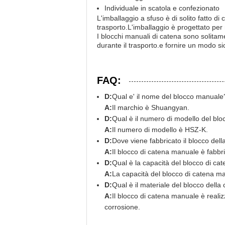
Individuale in scatola e confezionato
L'imballaggio a sfuso è di solito fatto di
trasporto.L'imballaggio è progettato per 
I blocchi manuali di catena sono solitamen
durante il trasporto.e fornire un modo si
FAQ:
D:
Qual e' il nome del blocco manuale
A:
Il marchio è Shuangyan.
D:
Qual è il numero di modello del bl
A:
Il numero di modello è HSZ-K.
D:
Dove viene fabbricato il blocco de
A:
Il blocco di catena manuale è fabb
D:
Qual è la capacità del blocco di c
A:
La capacità del blocco di catena ma
D:
Qual è il materiale del blocco dell
A:
Il blocco di catena manuale è realizz
corrosione.