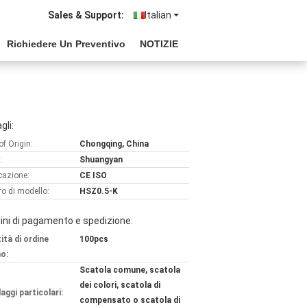
Sales & Support:
Italian
Richiedere Un Preventivo
NOTIZIE
gli:
of Origin:
Chongqing, China
:
Shuangyan
icazione:
CE ISO
o di modello:
HSZ0.5-K
ni di pagamento e spedizione:
ità di ordine
100pcs
o:
Scatola comune, scatola
dei colori, scatola di
aggi particolari:
compensato o scatola di