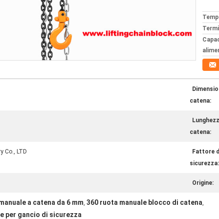
Tempi
Termi
Capac
alime
Dimensio
catena:
Lunghezz
catena:
y Co., LTD
Fattore d
sicurezza:
Origine:
 manuale a catena da 6 mm
360 ruota manuale blocco di catena
,
,
e per gancio di sicurezza