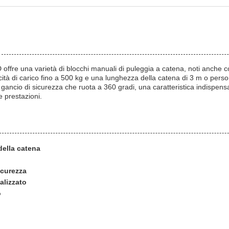
ffre una varietà di blocchi manuali di puleggia a catena, noti anche c
tà di carico fino a 500 kg e una lunghezza della catena di 3 m o perso
gancio di sicurezza che ruota a 360 gradi, una caratteristica indispens
 prestazioni.
ella catena
icurezza
alizzato
o