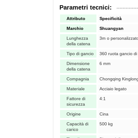
Parametri tecnici:
Attributo
Specificità
Marchio
Shuangyan
Lunghezza
3m o personalizzat
della catena
Tipo di gancio
360 ruota gancio di
Dimensione
6 mm
della catena
Compagnia
Chongqing Kinglon
Materiale
Acciaio legato
Fattore di
4:1
sicurezza
Origine
Cina
Capacità di
500 kg
carico