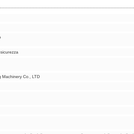
o
 sicurezza
g Machinery Co., LTD