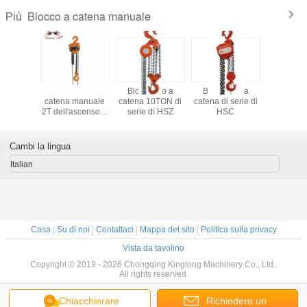
Blocco a catena manuale
Più
a catena
Blocchetto a
Blocchetto a
Blocchetto a
Blocco a 
le 2T
catena manuale
catena 10TON di
catena di serie di
manu
censore
2T dell'ascensore
serie di HSZ
HSC
estigu
ALE
VITALE
nese di
giapponese di
 con la
tirata con la
Cambi la lingua
na di
catena di
mento di
sollevamento di
Italian
-qualità
Tedesco-qualità a
tena del
catena semplice
pio
Casa
|
Su di noi
|
Contattaci
|
Mappa del sito
|
Politica sulla privacy
Vista da tavolino
Copyright © 2019 - 2026 Chongqing Kinglong Machinery Co., Ltd..
All rights reserved.
Chiacchierare
Richiedere un