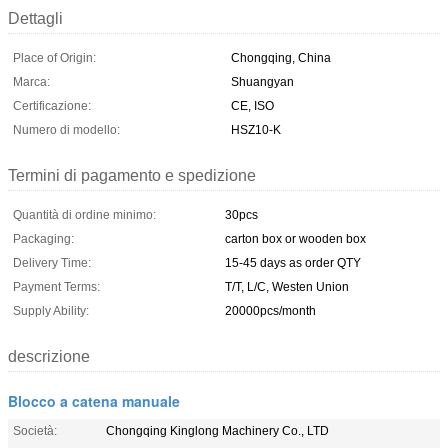
Dettagli
Place of Origin:
Chongqing, China
Marca:
Shuangyan
Certificazione:
CE, ISO
Numero di modello:
HSZ10-K
Termini di pagamento e spedizione
Quantità di ordine minimo:
30pcs
Packaging:
carton box or wooden box
Delivery Time:
15-45 days as order QTY
Payment Terms:
T/T, L/C, Westen Union
Supply Ability:
20000pcs/month
descrizione
Blocco a catena manuale
Società:
Chongqing Kinglong Machinery Co., LTD