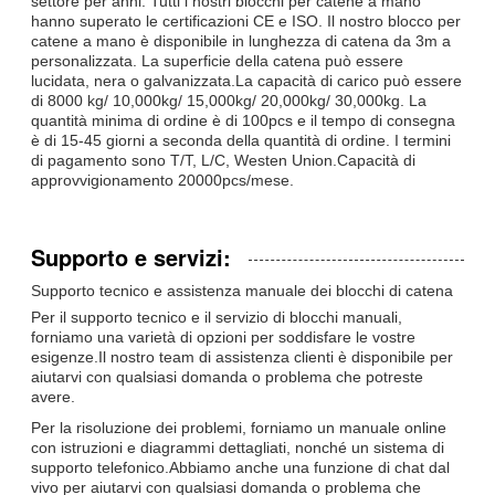
settore per anni. Tutti i nostri blocchi per catene a mano
hanno superato le certificazioni CE e ISO. Il nostro blocco per
catene a mano è disponibile in lunghezza di catena da 3m a
personalizzata. La superficie della catena può essere
lucidata, nera o galvanizzata.La capacità di carico può essere
di 8000 kg/ 10,000kg/ 15,000kg/ 20,000kg/ 30,000kg. La
quantità minima di ordine è di 100pcs e il tempo di consegna
è di 15-45 giorni a seconda della quantità di ordine. I termini
di pagamento sono T/T, L/C, Westen Union.Capacità di
approvvigionamento 20000pcs/mese.
Supporto e servizi:
Supporto tecnico e assistenza manuale dei blocchi di catena
Per il supporto tecnico e il servizio di blocchi manuali,
forniamo una varietà di opzioni per soddisfare le vostre
esigenze.Il nostro team di assistenza clienti è disponibile per
aiutarvi con qualsiasi domanda o problema che potreste
avere.
Per la risoluzione dei problemi, forniamo un manuale online
con istruzioni e diagrammi dettagliati, nonché un sistema di
supporto telefonico.Abbiamo anche una funzione di chat dal
vivo per aiutarvi con qualsiasi domanda o problema che