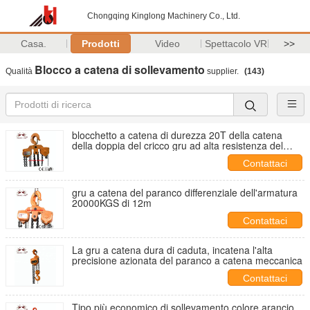
Chongqing Kinglong Machinery Co., Ltd.
Casa.
Prodotti
Video
Spettacolo VR
>>
Blocco a catena di sollevamento
Qualità
supplier.
(143)
blocchetto a catena di durezza 20T della catena
della doppia del cricco gru ad alta resistenza del
dentarello
Contattaci
gru a catena del paranco differenziale dell'armatura
20000KGS di 12m
Contattaci
La gru a catena dura di caduta, incatena l'alta
precisione azionata del paranco a catena meccanica
Contattaci
Tipo più economico di sollevamento colore arancio