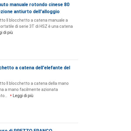
guuto manuale rotondo cinese 80
zione antiurto dell'alloggio
tto Il blocchetto a catena manuale a
tatile di serie 3T di HSZ è una catena
i di più
chetto a catena dell'elefante del
tto Il blocchetto a catena della mano
tena a mano facilmente azionata
to...
Leggi di più
icuro di PREZZO FRANCO