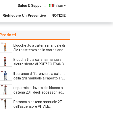
Sales & Support:
Italian
Richiedere Un Preventivo
NOTIZIE
Prodotti
blocchetto a catena manuale di
3M resistenza della corrosione
su misura TONNELLATA di 5
doppia cuscinetti
Blocchetto a catena manuale
sicuro sicuro di PREZZO FRANCO
FABBRICA, magazzino che
solleva scivolamento stabile
Il paranco differenziale a catena
regolare del blocco a catena
della gru manuale all'aperto 1.5T
3M bello liscia la progettazione
risparmio di lavoro del blocco a
catena 20T degli accessori ad
alta resistenza manuali del
paranco a catena economico
Paranco a catena manuale 2T
dell'ascensore VITALE
giapponese di tirata con la