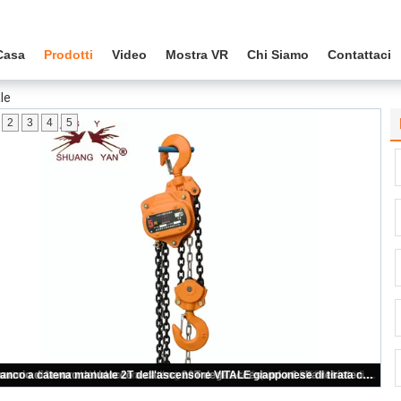
Casa
Prodotti
Video
Mostra VR
Chi Siamo
Contattaci
le
2
3
4
5
blocchetto a catena manuale di 3M resistenza della corrosione su misura TONNELLATA di 5 doppia cuscinetti