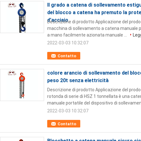
Il grado a catena di sollevamento esti
del blocco a catena ha premuto la prote
d'acciaio
Descrizione di prodotto Applicazione del prodo
macchina di sollevamento a catena manuale por
a mano facilmente azionata manuale ...
Legg
2022-03-03 10:32:07
Contatto
colore arancio di sollevamento del bloc
peso 20t senza elettricità
Descrizione di prodotto Applicazione del prodo
rotonda di serie di HSZ 1 tonnellata è una ca
manuale portatile del dispositivo di sollevamen
2022-03-03 10:32:07
Contatto
Blocchetto a catena manuale sicuro s