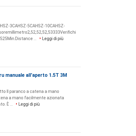
CAHSZ-3CAHSZ-5CAHSZ-10CAHSZ-
emillimetro2,52,52,52,53333Verifichi
525Min.Distance ...
Leggi di più
gru manuale all'aperto 1.5T 3M
otto Il paranco a catena a mano
catena a mano facilmente azionata
o. È ...
Leggi di più