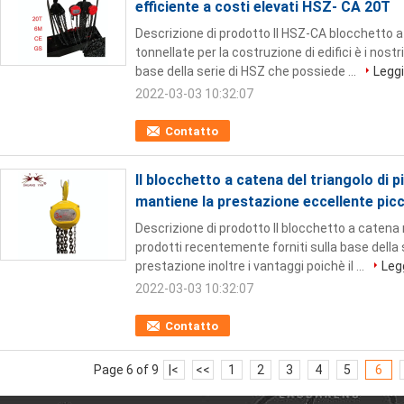
efficiente a costi elevati HSZ- CA 20T
Descrizione di prodotto Il HSZ-CA blocchetto 
tonnellate per la costruzione di edifici è i nost
base della serie di HSZ che possiede ...
Leggi
2022-03-03 10:32:07
Contatto
Il blocchetto a catena del triangolo di 
mantiene la prestazione eccellente pi
Descrizione di prodotto Il blocchetto a catena 
prodotti recentemente forniti sulla base della
prestazione inoltre i vantaggi poichè il ...
Legg
2022-03-03 10:32:07
Contatto
Page 6 of 9
|<
<<
1
2
3
4
5
6