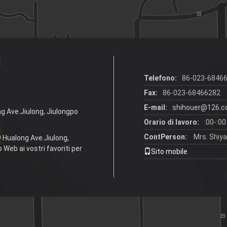
Telefono:
86-023-6846
Fax:
86-023-68466282
E-mail:
shihouer@126.
ng Ave.Jiulong, Jiulongpo
Orario di lavoro:
:00-:00
ContPerson:
Mrs. Shiy
9 Hualong Ave.Jiulong,
 Web ai vostri favoriti per
Sito mobile