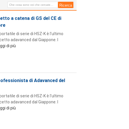
catena di sollevamento di
Tedesco-qualità della catena del
doppio
etto a catena di GS del CE di
ore
ortatile di serie di HSZ-K è l'ultimo
cetto adavanced dal Giappone. I
ggi di più
ofessionista di Adavanced del
ortatile di serie di HSZ-K è l'ultimo
cetto adavanced dal Giappone. I
ggi di più