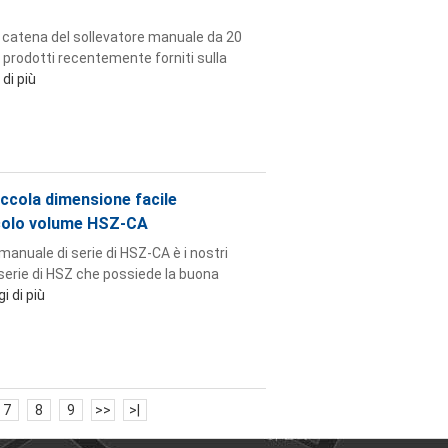
a catena del sollevatore manuale da 20
ri prodotti recentemente forniti sulla
 di più
piccola dimensione facile
ccolo volume HSZ-CA
manuale di serie di HSZ-CA è i nostri
 serie di HSZ che possiede la buona
i di più
7
8
9
>>
>|