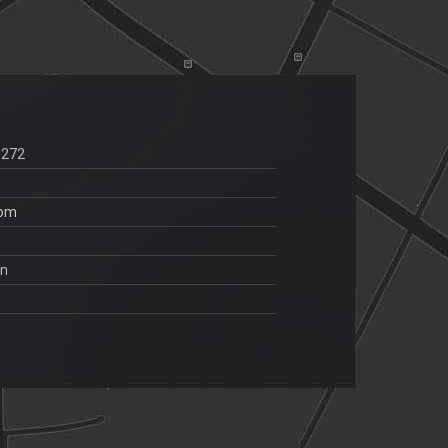
6272
com
an