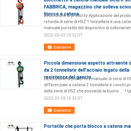
FABBRICA, magazzino che solleva scivo
blocco a catena
Descrizione di prodotto Applicazione del prodo
rotonda di serie di HSZ 1 tonnellata è una ca
manuale portatile del dispositivo di sollevamen
2022-03-03 10:32:07
Contatto
Piccola dimensione aspetto attraente d
da 2 tonnellate dell'acciaio legato dell
resistenza del gancio
Descrizione di prodotto Il manuale di serie di 
differenziale a catena 2 tonnellate è i nostri 
della serie di HSZ che possiede la buona ...
Le
2022-03-03 10:32:07
Contatto
Portatile che porta blocco a catena ma