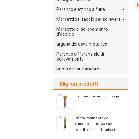
Paranco elettrico a fune
Morsetti del fascio per sollevare
Morsetto di sollevamento
d'acciaio
argano del cavo metallico
Paranco differenziale di
sollevamento
presa dell'automobile
Migliori prodotti
Blocco a catena manuale estiguuto
Norma internazionale di
dimensione della leva da 5
tonnellate mini della puleggia
manuale del paranco a catena